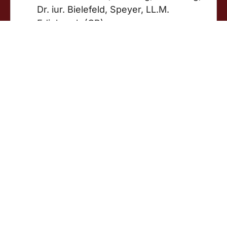
Dr. iur. Bielefeld, Speyer, LL.M.
Edinburgh (GB)
Rechtsanwalt seit 2003
Notar seit 2017
Weitere Tätigkeiten:
Vorstand der Pensionskasse der
Rechtsanwälte und Notare VVaG,
Hamm
Mitglied der Vertreterversammlung
des Versorgungswerks der
Rechtsanwälte NRW und des
Rechnungsprüfungs-
ausschusses
Dozent für anwaltliches
Vergütungsrecht Landgericht
Münster